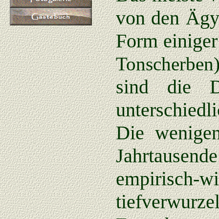
von den Ägyp
Form einige
Tonscherben
sind die D
unterschiedl
Die wenigen
Jahrtausend
empirisch-
tiefverwurze